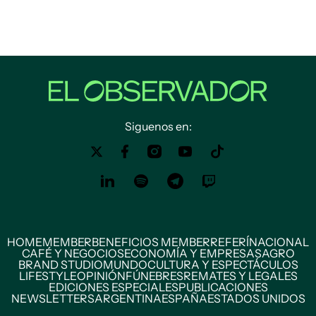
Siguenos en:
HOME
MEMBER
BENEFICIOS MEMBER
REFERÍ
NACIONAL
CAFÉ Y NEGOCIOS
ECONOMÍA Y EMPRESAS
AGRO
BRAND STUDIO
MUNDO
CULTURA Y ESPECTÁCULOS
LIFESTYLE
OPINIÓN
FÚNEBRES
REMATES Y LEGALES
EDICIONES ESPECIALES
PUBLICACIONES
NEWSLETTERS
ARGENTINA
ESPAÑA
ESTADOS UNIDOS