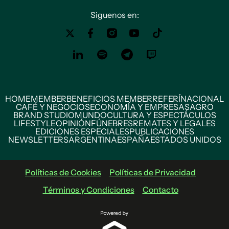
Siguenos en:
HOME
MEMBER
BENEFICIOS MEMBER
REFERÍ
NACIONAL
CAFÉ Y NEGOCIOS
ECONOMÍA Y EMPRESAS
AGRO
BRAND STUDIO
MUNDO
CULTURA Y ESPECTÁCULOS
LIFESTYLE
OPINIÓN
FÚNEBRES
REMATES Y LEGALES
EDICIONES ESPECIALES
PUBLICACIONES
NEWSLETTERS
ARGENTINA
ESPAÑA
ESTADOS UNIDOS
Políticas de Cookies
Políticas de Privacidad
Términos y Condiciones
Contacto