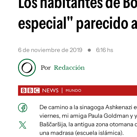
Los habitantes de B
especial" parecido a
6 de noviembre de 2019
6:16 hs
Por
Redacción
De camino a la sinagoga Ashkenazi en
viernes, mi amiga Paula Goldman y 
Baščaršija, la antigua zona otomana 
una madrasa (escuela islámica).