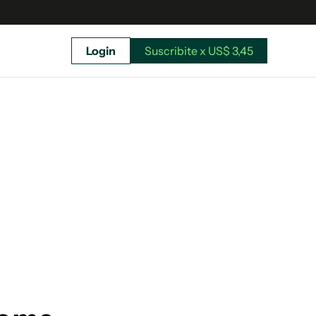
Login
Suscribite x US$ 3,45
uscríbete ahora a El Observador y elegí hasta
donde llegar.
Suscribite x US$ 3,45