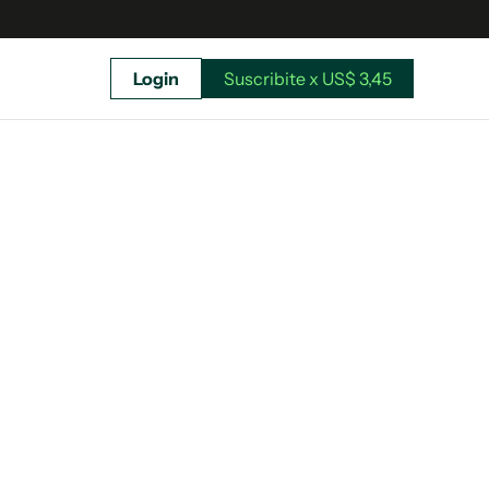
Login
Suscribite x US$ 3,45
uscríbete ahora a El Observador y elegí hasta
donde llegar.
Suscribite x US$ 3,45