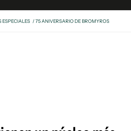
S ESPECIALES
/ 75 ANIVERSARIO DE BROMYROS
e
S
n
es
Siguenos en:
 y Legales
es especiales
ciones
ters
ina
 Unidos