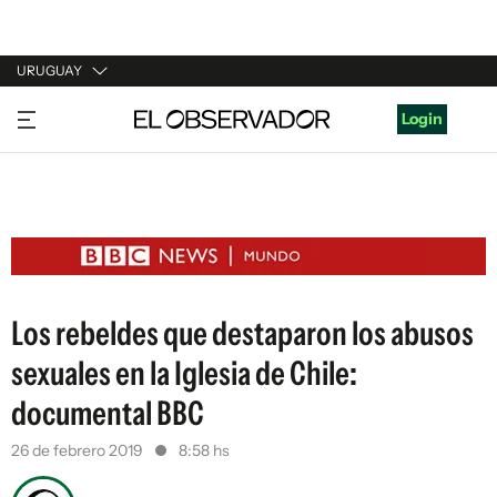
URUGUAY
URUGUAY
Login
ARGENTINA
ESPAÑA
ESTADOS UNIDOS
Los rebeldes que destaparon los abusos
sexuales en la Iglesia de Chile:
documental BBC
26 de febrero 2019
8:58 hs