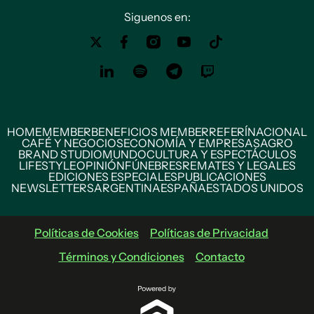
Siguenos en:
HOME
MEMBER
BENEFICIOS MEMBER
REFERÍ
NACIONAL
CAFÉ Y NEGOCIOS
ECONOMÍA Y EMPRESAS
AGRO
BRAND STUDIO
MUNDO
CULTURA Y ESPECTÁCULOS
LIFESTYLE
OPINIÓN
FÚNEBRES
REMATES Y LEGALES
EDICIONES ESPECIALES
PUBLICACIONES
NEWSLETTERS
ARGENTINA
ESPAÑA
ESTADOS UNIDOS
Políticas de Cookies
Políticas de Privacidad
Términos y Condiciones
Contacto