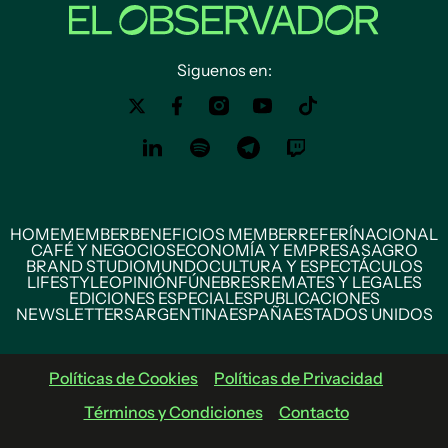
Siguenos en:
HOME
MEMBER
BENEFICIOS MEMBER
REFERÍ
NACIONAL
CAFÉ Y NEGOCIOS
ECONOMÍA Y EMPRESAS
AGRO
BRAND STUDIO
MUNDO
CULTURA Y ESPECTÁCULOS
LIFESTYLE
OPINIÓN
FÚNEBRES
REMATES Y LEGALES
EDICIONES ESPECIALES
PUBLICACIONES
NEWSLETTERS
ARGENTINA
ESPAÑA
ESTADOS UNIDOS
Políticas de Cookies
Políticas de Privacidad
Términos y Condiciones
Contacto