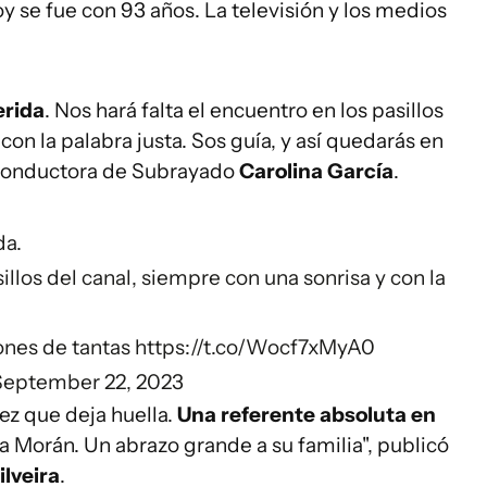
y se fue con 93 años. La televisión y los medios
erida
. Nos hará falta el encuentro en los pasillos
con la palabra justa. Sos guía, y así quedarás en
a conductora de Subrayado
Carolina García
.
da.
illos del canal, siempre con una sonrisa y con la
zones de tantas
https://t.co/Wocf7xMyA0
September 22, 2023
dez que deja huella.
Una referente absoluta en
na Morán. Un abrazo grande a su familia", publicó
lveira
.