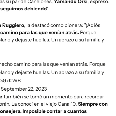
ras su par de Canelones,
Yamandú Orsi
, expresó:
lo seguimos debiendo"
.
a Ruggiero
, la destacó como pionera: "¡Adiós
amino para las que venían atrás.
Porque
ano y dejaste huellas. Un abrazo a su familia y
hecho camino para las que venían atrás. Porque
ano y dejaste huellas. Un abrazo a su familia y
DXs9xKWB
)
September 22, 2023
z
también se tomó un momento para recordar
orán. La conocí en el viejo Canal10.
Siempre con
consejera. Imposible contar a cuantos