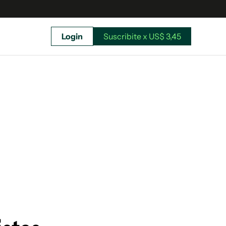
Login
Suscribite x US$ 3,45
uscríbete ahora a El Observador y elegí hasta
donde llegar.
Suscribite x US$ 3,45