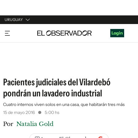
URUGUAY
URUGUAY
Login
ARGENTINA
ESPAÑA
ESTADOS UNIDOS
Pacientes judiciales del Vilardebó
pondrán un lavadero industrial
Cuatro internos viven solos en una casa, que habitarán tres más
15 de mayo 2016
5:00 hs
Por
Natalia Gold