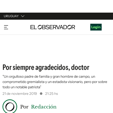
URUGUAY
URUGUAY
Login
ARGENTINA
ESPAÑA
ESTADOS UNIDOS
Por siempre agradecidos, doctor
"Un orgulloso padre de familia y gran hombre de campo, un
comprometido gremialista y un estadista visionario, pero por sobre
todo un notable patriota”
21 de noviembre 2019
21:25 hs
Por
Redacción