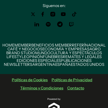
Siguenos en:
HOME
MEMBER
BENEFICIOS MEMBER
REFERÍ
NACIONAL
CAFÉ Y NEGOCIOS
ECONOMÍA Y EMPRESAS
AGRO
BRAND STUDIO
MUNDO
CULTURA Y ESPECTÁCULOS
LIFESTYLE
OPINIÓN
FÚNEBRES
REMATES Y LEGALES
EDICIONES ESPECIALES
PUBLICACIONES
NEWSLETTERS
ARGENTINA
ESPAÑA
ESTADOS UNIDOS
Políticas de Cookies
Políticas de Privacidad
Términos y Condiciones
Contacto