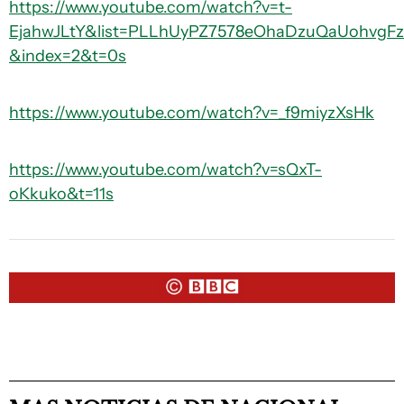
https://www.youtube.com/watch?v=t-
EjahwJLtY&list=PLLhUyPZ7578eOhaDzuQaUohvgFz
&index=2&t=0s
https://www.youtube.com/watch?v=_f9miyzXsHk
https://www.youtube.com/watch?v=sQxT-
oKkuko&t=11s