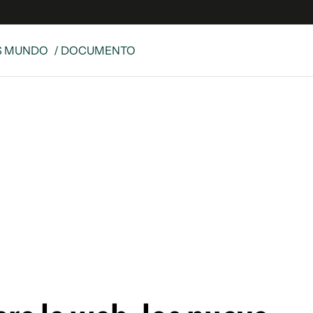
S MUNDO
/ DOCUMENTO
e
S
n
es
Siguenos en:
 y Legales
es especiales
ciones
ters
ina
 Unidos