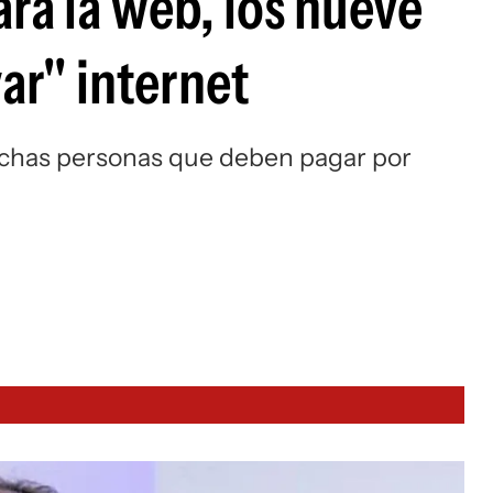
ara la web, los nueve
var" internet
uchas personas que deben pagar por