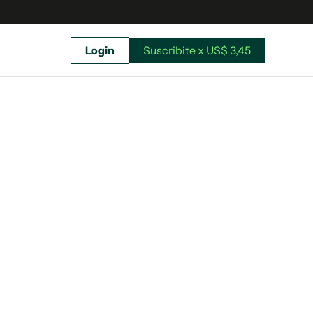
Login
Suscribite x US$ 3,45
uscríbete ahora a El Observador y elegí hasta
donde llegar.
Suscribite x US$ 3,45