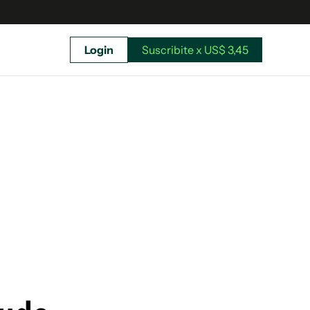
Login
Suscribite x US$ 3,45
uscríbete ahora a El Observador y elegí hasta
donde llegar.
Suscribite x US$ 3,45