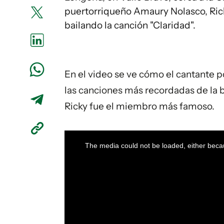
puertorriqueño Amaury Nolasco, Ric
bailando la canción "Claridad".
En el
video
se ve cómo el cantante p
las canciones más recordadas de la b
Ricky fue el miembro más famoso.
This
is
a
The media could not be loaded, either becau
modal
window.