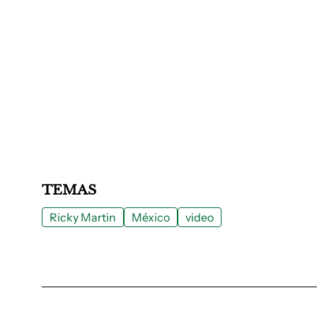
TEMAS
Ricky Martin
México
video