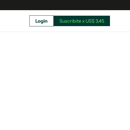
Login
Suscribite x US$ 3,45
uscríbete ahora a El Observador y elegí hasta
donde llegar.
Suscribite x US$ 3,45