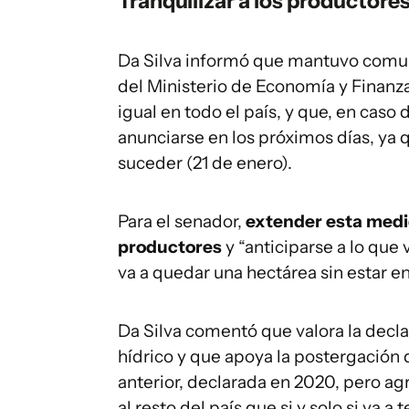
Tranquilizar a los productore
Da Silva informó
que mantuvo comun
del Ministerio de Economía y Finanz
igual en todo el país, y que, en caso
anunciarse en los próximos días, ya 
suceder (21 de enero).
Para el senador,
extender esta medida
productores
y “anticiparse a lo que 
va a quedar una hectárea sin estar e
Da Silva comentó que valora la decl
hídrico y que apoya la postergación
anterior, declarada en 2020, pero ag
al resto del país que si y solo si va a 