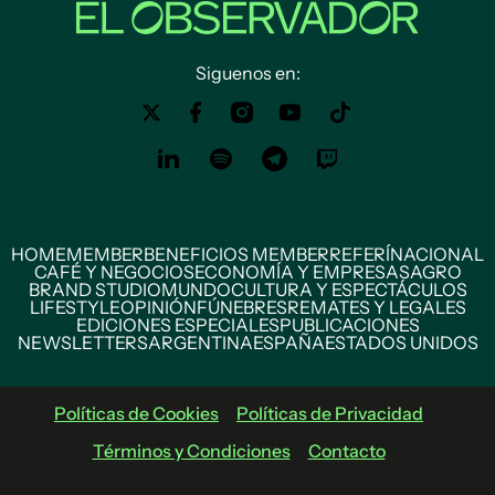
Siguenos en:
HOME
MEMBER
BENEFICIOS MEMBER
REFERÍ
NACIONAL
CAFÉ Y NEGOCIOS
ECONOMÍA Y EMPRESAS
AGRO
BRAND STUDIO
MUNDO
CULTURA Y ESPECTÁCULOS
LIFESTYLE
OPINIÓN
FÚNEBRES
REMATES Y LEGALES
EDICIONES ESPECIALES
PUBLICACIONES
NEWSLETTERS
ARGENTINA
ESPAÑA
ESTADOS UNIDOS
Políticas de Cookies
Políticas de Privacidad
Términos y Condiciones
Contacto