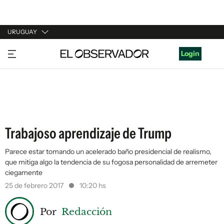
URUGUAY
URUGUAY
Login
ARGENTINA
ESPAÑA
ESTADOS UNIDOS
Trabajoso aprendizaje de Trump
Parece estar tomando un acelerado baño presidencial de realismo,
que mitiga algo la tendencia de su fogosa personalidad de arremeter
ciegamente
25 de febrero 2017
10:20 hs
Por
Redacción