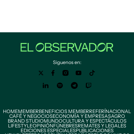
Siguenos en:
HOME
MEMBER
BENEFICIOS MEMBER
REFERÍ
NACIONAL
CAFÉ Y NEGOCIOS
ECONOMÍA Y EMPRESAS
AGRO
BRAND STUDIO
MUNDO
CULTURA Y ESPECTÁCULOS
LIFESTYLE
OPINIÓN
FÚNEBRES
REMATES Y LEGALES
EDICIONES ESPECIALES
PUBLICACIONES