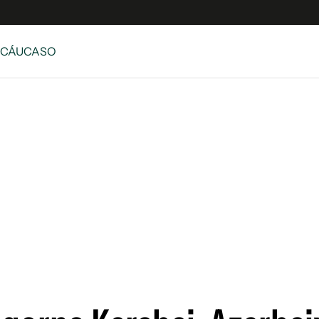
 CÁUCASO
e
S
n
es
Siguenos en:
 y Legales
es especiales
ciones
ters
ina
 Unidos