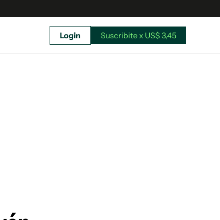
Login
Suscribite x US$ 3,45
uscríbete ahora a El Observador y elegí hasta
donde llegar.
Suscribite x US$ 3,45