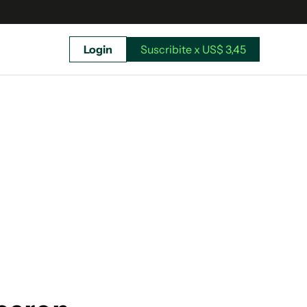
Login
Suscribite x US$ 3,45
uscríbete ahora a El Observador y elegí hasta
donde llegar.
Suscribite x US$ 3,45