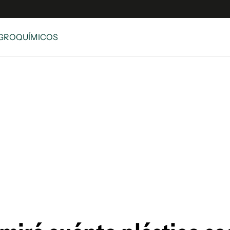
AGROQUÍMICOS
e
S
n
es
Siguenos en:
 y Legales
es especiales
ciones
ters
ina
 Unidos