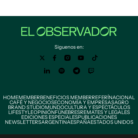
Siguenos en:
HOME
MEMBER
BENEFICIOS MEMBER
REFERÍ
NACIONAL
CAFÉ Y NEGOCIOS
ECONOMÍA Y EMPRESAS
AGRO
BRAND STUDIO
MUNDO
CULTURA Y ESPECTÁCULOS
LIFESTYLE
OPINIÓN
FÚNEBRES
REMATES Y LEGALES
EDICIONES ESPECIALES
PUBLICACIONES
NEWSLETTERS
ARGENTINA
ESPAÑA
ESTADOS UNIDOS