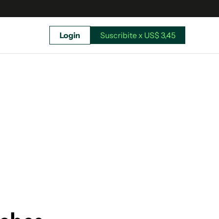
Login
Suscribite x US$ 3,45
uscríbete ahora a El Observador y elegí hasta
donde llegar.
Suscribite x US$ 3,45