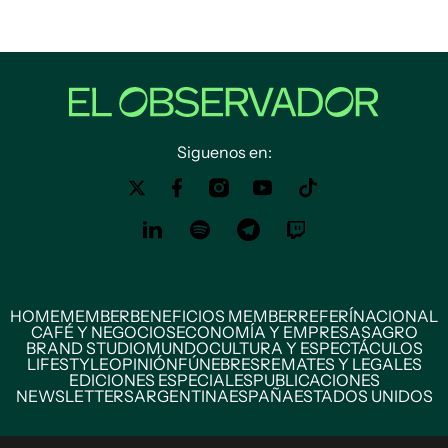
Siguenos en:
HOME
MEMBER
BENEFICIOS MEMBER
REFERÍ
NACIONAL
CAFÉ Y NEGOCIOS
ECONOMÍA Y EMPRESAS
AGRO
BRAND STUDIO
MUNDO
CULTURA Y ESPECTÁCULOS
LIFESTYLE
OPINIÓN
FÚNEBRES
REMATES Y LEGALES
EDICIONES ESPECIALES
PUBLICACIONES
NEWSLETTERS
ARGENTINA
ESPAÑA
ESTADOS UNIDOS