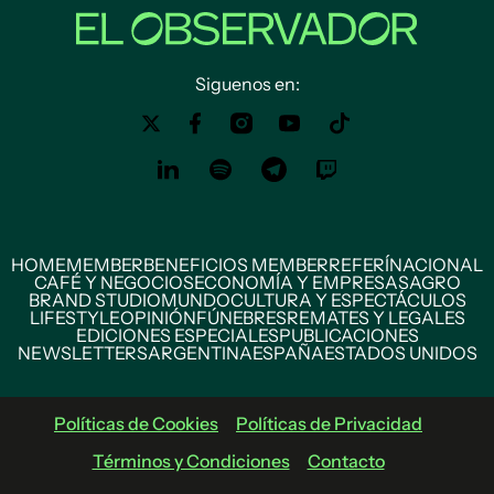
Siguenos en:
HOME
MEMBER
BENEFICIOS MEMBER
REFERÍ
NACIONAL
CAFÉ Y NEGOCIOS
ECONOMÍA Y EMPRESAS
AGRO
BRAND STUDIO
MUNDO
CULTURA Y ESPECTÁCULOS
LIFESTYLE
OPINIÓN
FÚNEBRES
REMATES Y LEGALES
EDICIONES ESPECIALES
PUBLICACIONES
NEWSLETTERS
ARGENTINA
ESPAÑA
ESTADOS UNIDOS
Políticas de Cookies
Políticas de Privacidad
Términos y Condiciones
Contacto