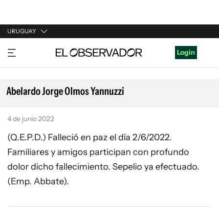
URUGUAY
URUGUAY
Login
ARGENTINA
ESPAÑA
Abelardo Jorge Olmos Yannuzzi
ESTADOS UNIDOS
4 de junio 2022
(Q.E.P.D.) Falleció en paz el día 2/6/2022.
Familiares y amigos participan con profundo
dolor dicho fallecimiento. Sepelio ya efectuado.
(Emp. Abbate).