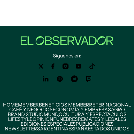
Siguenos en:
HOME
MEMBER
BENEFICIOS MEMBER
REFERÍ
NACIONAL
CAFÉ Y NEGOCIOS
ECONOMÍA Y EMPRESAS
AGRO
BRAND STUDIO
MUNDO
CULTURA Y ESPECTÁCULOS
LIFESTYLE
OPINIÓN
FÚNEBRES
REMATES Y LEGALES
EDICIONES ESPECIALES
PUBLICACIONES
NEWSLETTERS
ARGENTINA
ESPAÑA
ESTADOS UNIDOS