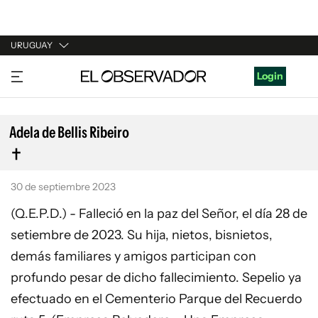
URUGUAY
URUGUAY
Login
ARGENTINA
ESPAÑA
Adela de Bellis Ribeiro
ESTADOS UNIDOS
30 de septiembre 2023
(Q.E.P.D.) - Falleció en la paz del Señor, el día 28 de
setiembre de 2023. Su hija, nietos, bisnietos,
demás familiares y amigos participan con
profundo pesar de dicho fallecimiento. Sepelio ya
efectuado en el Cementerio Parque del Recuerdo