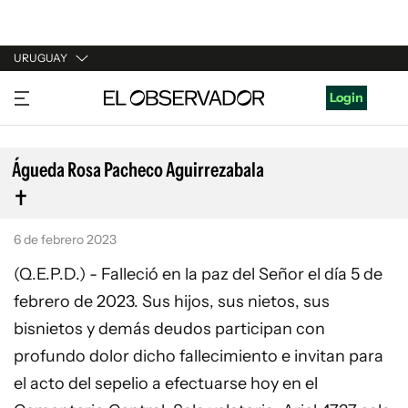
URUGUAY
URUGUAY
Login
ARGENTINA
ESPAÑA
Águeda Rosa Pacheco Aguirrezabala
ESTADOS UNIDOS
6 de febrero 2023
(Q.E.P.D.) - Falleció en la paz del Señor el día 5 de
febrero de 2023. Sus hijos, sus nietos, sus
bisnietos y demás deudos participan con
profundo dolor dicho fallecimiento e invitan para
el acto del sepelio a efectuarse hoy en el