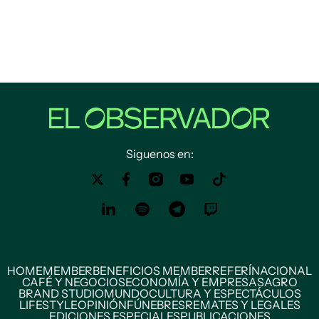
Siguenos en:
HOME
MEMBER
BENEFICIOS MEMBER
REFERÍ
NACIONAL
CAFÉ Y NEGOCIOS
ECONOMÍA Y EMPRESAS
AGRO
BRAND STUDIO
MUNDO
CULTURA Y ESPECTÁCULOS
LIFESTYLE
OPINIÓN
FÚNEBRES
REMATES Y LEGALES
EDICIONES ESPECIALES
PUBLICACIONES