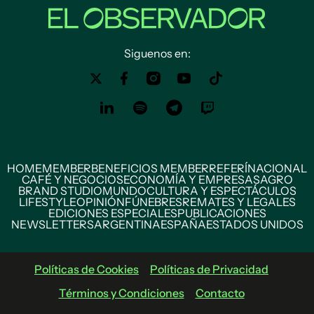
Siguenos en:
HOME
MEMBER
BENEFICIOS MEMBER
REFERÍ
NACIONAL
CAFÉ Y NEGOCIOS
ECONOMÍA Y EMPRESAS
AGRO
BRAND STUDIO
MUNDO
CULTURA Y ESPECTÁCULOS
LIFESTYLE
OPINIÓN
FÚNEBRES
REMATES Y LEGALES
EDICIONES ESPECIALES
PUBLICACIONES
NEWSLETTERS
ARGENTINA
ESPAÑA
ESTADOS UNIDOS
Políticas de Cookies
Políticas de Privacidad
Términos y Condiciones
Contacto