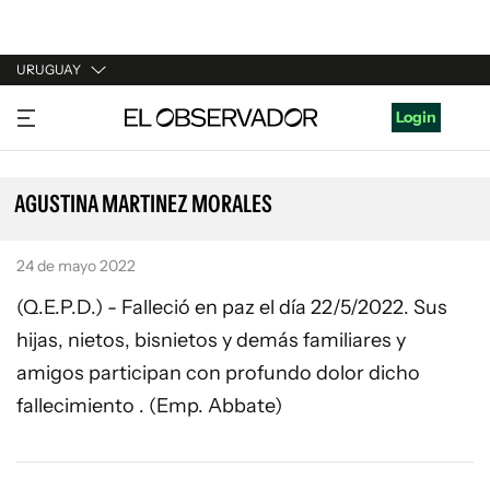
URUGUAY
URUGUAY
Login
ARGENTINA
ESPAÑA
AGUSTINA MARTINEZ MORALES
ESTADOS UNIDOS
24 de mayo 2022
(Q.E.P.D.) - Falleció en paz el día 22/5/2022. Sus
hijas, nietos, bisnietos y demás familiares y
amigos participan con profundo dolor dicho
fallecimiento . (Emp. Abbate)