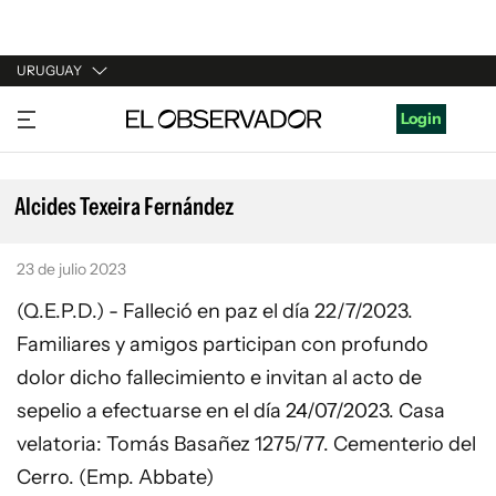
URUGUAY
URUGUAY
Login
ARGENTINA
ESPAÑA
Alcides Texeira Fernández
ESTADOS UNIDOS
23 de julio 2023
(Q.E.P.D.) - Falleció en paz el día 22/7/2023.
Familiares y amigos participan con profundo
dolor dicho fallecimiento e invitan al acto de
sepelio a efectuarse en el día 24/07/2023. Casa
velatoria: Tomás Basañez 1275/77. Cementerio del
Cerro. (Emp. Abbate)