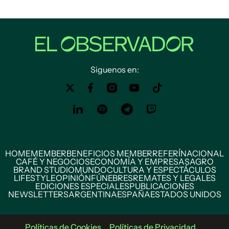
Siguenos en:
HOME
MEMBER
BENEFICIOS MEMBER
REFERÍ
NACIONAL
CAFÉ Y NEGOCIOS
ECONOMÍA Y EMPRESAS
AGRO
BRAND STUDIO
MUNDO
CULTURA Y ESPECTÁCULOS
LIFESTYLE
OPINIÓN
FÚNEBRES
REMATES Y LEGALES
EDICIONES ESPECIALES
PUBLICACIONES
NEWSLETTERS
ARGENTINA
ESPAÑA
ESTADOS UNIDOS
Políticas de Cookies
Políticas de Privacidad