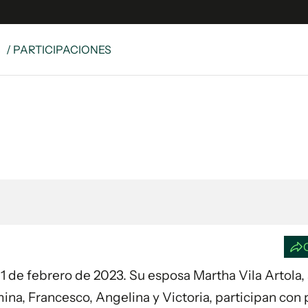
S
/ PARTICIPACIONES
e
S
n
es
Siguenos en:
 y Legales
es especiales
ciones
ters
ina
 Unidos
a 1 de febrero de 2023. Su esposa Martha Vila Artola, 
mina, Francesco, Angelina y Victoria, participan con