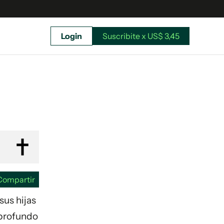
Login
Suscribite x US$ 3,45
uscríbete ahora a El Observador y elegí hasta
donde llegar.
Compartir
sus hijas
 profundo
Suscribite x US$ 3,45