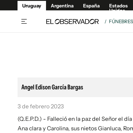
Uruguay
Argentina
España
Estados
Unidos
/
FÚNEBRE
Home
Lifestyl
Member
Opinió
Beneficios Member
Fúnebr
Referí
Remates
10°C
Sábado:
Ahora en:
Montevideo
Nacional
Mín
7°
Máx
Edicion
11°
Cielo Claro
Café y Negocios
Publica
Angel Edison García Bargas
Economía y Empresas
Newslet
Agro
Argent
3 de febrero 2023
Brand Studio
España
Mundo
Estados
(Q.E.P.D.) - Falleció en la paz del Señor el dí
Cultura y Espectáculos
Ana clara y Carolina, sus nietos Gianluca, Ro