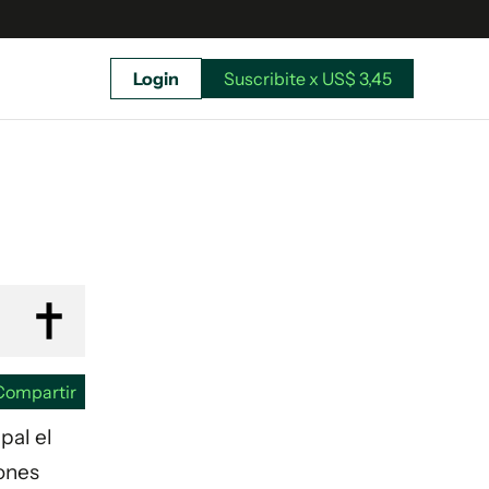
Login
Suscribite x US$ 3,45
uscríbete ahora a El Observador y elegí hasta
donde llegar.
Compartir
pal el
iones
Suscribite x US$ 3,45