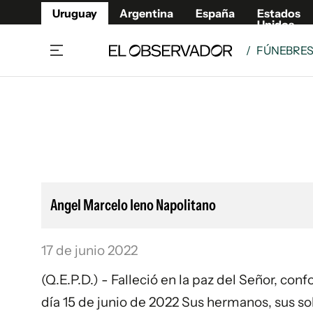
Uruguay
Argentina
España
Estados
Unidos
/
FÚNEBRE
Home
Lifestyl
Member
Opinió
Beneficios Member
Fúnebr
Referí
Remates
15°C
Vier
Ahora en:
Montevideo
Nacional
Edicion
Mín
Lluvia De Gran Intensidad
Café y Negocios
Publica
Angel Marcelo Ieno Napolitano
Economía y Empresas
Newslet
Agro
Argent
17 de junio 2022
Brand Studio
España
Mundo
Estados
(Q.E.P.D.) - Falleció en la paz del Señor, co
Cultura y Espectáculos
día 15 de junio de 2022 Sus hermanos, sus so