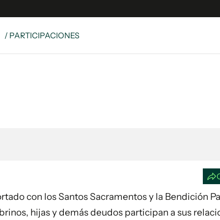
S
/ PARTICIPACIONES
e
S
n
es
Siguenos en:
 y Legales
nes:
es especiales
9°
Máx
12°
ciones
ters
ina
 Unidos
nfortado con los Santos Sacramentos y la Bendición Pa
brinos, hijas y demás deudos participan a sus relac