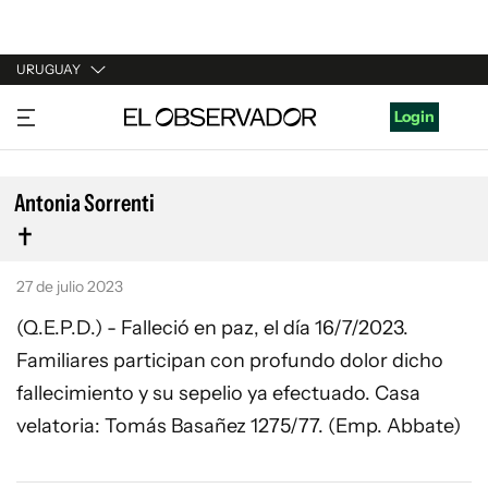
URUGUAY
URUGUAY
Login
ARGENTINA
ESPAÑA
Antonia Sorrenti
ESTADOS UNIDOS
27 de julio 2023
(Q.E.P.D.) - Falleció en paz, el día 16/7/2023.
Familiares participan con profundo dolor dicho
fallecimiento y su sepelio ya efectuado. Casa
velatoria: Tomás Basañez 1275/77. (Emp. Abbate)