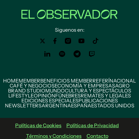
Siguenos en:
HOME
MEMBER
BENEFICIOS MEMBER
REFERÍ
NACIONAL
CAFÉ Y NEGOCIOS
ECONOMÍA Y EMPRESAS
AGRO
BRAND STUDIO
MUNDO
CULTURA Y ESPECTÁCULOS
LIFESTYLE
OPINIÓN
FÚNEBRES
REMATES Y LEGALES
EDICIONES ESPECIALES
PUBLICACIONES
NEWSLETTERS
ARGENTINA
ESPAÑA
ESTADOS UNIDOS
Políticas de Cookies
Políticas de Privacidad
Términos y Condiciones
Contacto