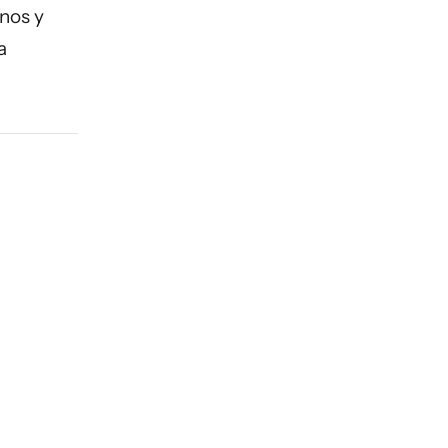
inos y
a