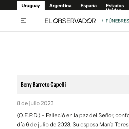
Uruguay
Argentina
España
Estados
Unidos
/
FÚNEBRE
Home
Lifestyl
Member
Opinió
Beneficios Member
Fúnebr
Referí
Remates
10°C
Sábado:
Ahora en:
Montevideo
Nacional
Mín
7°
Máx
Edicion
11°
Lluvia Ligera
Café y Negocios
Publica
Beny Barreto Capelli
Economía y Empresas
Newslet
Agro
Argent
8 de julio 2023
Brand Studio
España
Mundo
Estados
(Q.E.P.D.) - Falleció en la paz del Señor, co
Cultura y Espectáculos
día 6 de julio de 2023. Su esposa María Teres