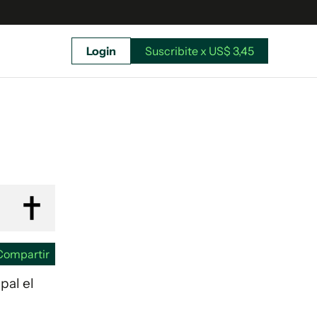
Login
Suscribite x US$ 3,45
uscríbete ahora a El Observador y elegí hasta
donde llegar.
Compartir
pal el
Suscribite x US$ 3,45