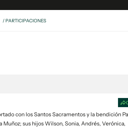
S
/ PARTICIPACIONES
e
S
n
es
Siguenos en:
 y Legales
es especiales
ciones
ters
ina
 Unidos
nfortado con los Santos Sacramentos y la bendición Pa
a Muñoz; sus hijos Wilson, Sonia, Andrés, Verónica,