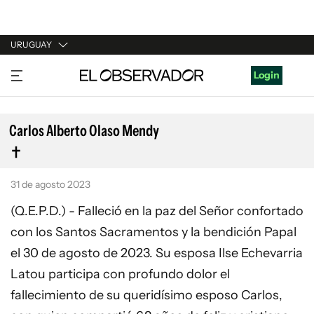
URUGUAY
URUGUAY
Login
ARGENTINA
ESPAÑA
Carlos Alberto Olaso Mendy
ESTADOS UNIDOS
31 de agosto 2023
(Q.E.P.D.) - Falleció en la paz del Señor confortado
con los Santos Sacramentos y la bendición Papal
el 30 de agosto de 2023. Su esposa Ilse Echevarria
Latou participa con profundo dolor el
fallecimiento de su queridísimo esposo Carlos,