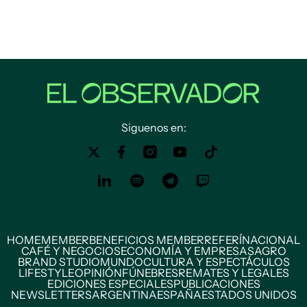
Siguenos en:
HOME
MEMBER
BENEFICIOS MEMBER
REFERÍ
NACIONAL
CAFÉ Y NEGOCIOS
ECONOMÍA Y EMPRESAS
AGRO
BRAND STUDIO
MUNDO
CULTURA Y ESPECTÁCULOS
LIFESTYLE
OPINIÓN
FÚNEBRES
REMATES Y LEGALES
EDICIONES ESPECIALES
PUBLICACIONES
NEWSLETTERS
ARGENTINA
ESPAÑA
ESTADOS UNIDOS