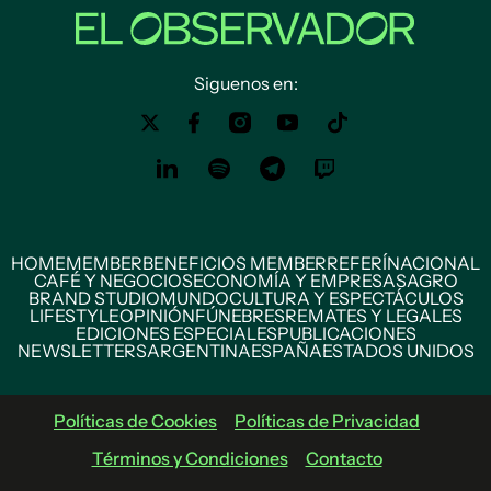
Siguenos en:
HOME
MEMBER
BENEFICIOS MEMBER
REFERÍ
NACIONAL
CAFÉ Y NEGOCIOS
ECONOMÍA Y EMPRESAS
AGRO
BRAND STUDIO
MUNDO
CULTURA Y ESPECTÁCULOS
LIFESTYLE
OPINIÓN
FÚNEBRES
REMATES Y LEGALES
EDICIONES ESPECIALES
PUBLICACIONES
NEWSLETTERS
ARGENTINA
ESPAÑA
ESTADOS UNIDOS
Políticas de Cookies
Políticas de Privacidad
Términos y Condiciones
Contacto