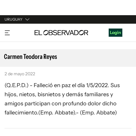
URUGUAY
URUGUAY
Login
ARGENTINA
ESPAÑA
Carmen Teodora Reyes
ESTADOS UNIDOS
2 de mayo 2022
(Q.E.P.D.) - Falleció en paz el día 1/5/2022. Sus
hijos, nietos, bisnietos y demás familiares y
amigos participan con profundo dolor dicho
fallecimiento.(Emp. Abbate).- (Emp. Abbate)