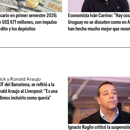
cario en primer semestre 2026:
Economista Iván Carrino: "Hay cos
e US$ 671 millones, con impulso
Uruguay no se discuten como en A
édito y los depósitos
han hecho mucho mejor que nosot
DT del Barcelona, se refirió a la
nald Araujo al Liverpool: "Es una
dimos incluirlo como quería"
Ignacio Ruglio criticó la suspensió