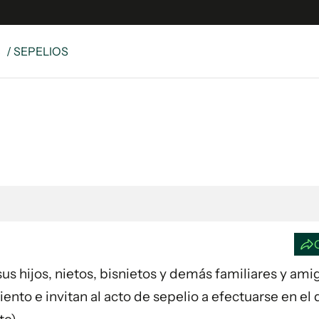
S
/ SEPELIOS
e
S
n
es
Siguenos en:
 y Legales
es especiales
ciones
ters
ina
. sus hijos, nietos, bisnietos y demás familiares y ami
 Unidos
ento e invitan al acto de sepelio a efectuarse en el 