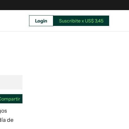
Login
Suscribite x US$ 3,45
uscríbete ahora a El Observador y elegí hasta
donde llegar.
Compartir
gos
día de
Suscribite x US$ 3,45