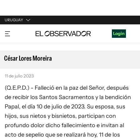
URUGUAY
URUGUAY
Login
ARGENTINA
ESPAÑA
César Lores Moreira
ESTADOS UNIDOS
11 de julio 2023
(Q.E.P.D.) - Falleció en la paz del Señor, después
de recibir los Santos Sacramentos y la bendición
Papal, el día 10 de julio de 2023. Su esposa, sus
hijos, sus nietos y bisnietos, participan con
profundo dolor dicho fallecimiento e invitan al
acto de sepelio que se realizará hoy, 11 de los