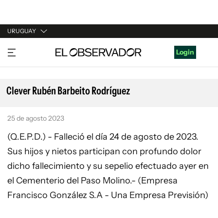
URUGUAY
URUGUAY
Login
ARGENTINA
ESPAÑA
Clever Rubén Barbeito Rodríguez
ESTADOS UNIDOS
25 de agosto 2023
(Q.E.P.D.) - Falleció el día 24 de agosto de 2023.
Sus hijos y nietos participan con profundo dolor
dicho fallecimiento y su sepelio efectuado ayer en
el Cementerio del Paso Molino.- (Empresa
Francisco González S.A - Una Empresa Previsión)