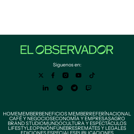
Siguenos en:
HOME
MEMBER
BENEFICIOS MEMBER
REFERÍ
NACIONAL
CAFÉ Y NEGOCIOS
ECONOMÍA Y EMPRESAS
AGRO
BRAND STUDIO
MUNDO
CULTURA Y ESPECTÁCULOS
LIFESTYLE
OPINIÓN
FÚNEBRES
REMATES Y LEGALES
EDICIONES ESPECIALES
PUBLICACIONES