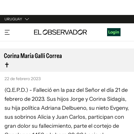
URUGUAY
URUGUAY
Login
ARGENTINA
ESPAÑA
Corina María Galli Correa
ESTADOS UNIDOS
22 de febrero 2023
(Q.E.P.D.) - Falleció en la paz del Señor el día 21 de
febrero de 2023. Sus hijos Jorge y Corina Sidagis,
su hija política Adriana Delbueno, su nieto Evgeny,
sus sobrinos Alicia y Juan Carlos, participan con
gran dolor su fallecimiento, parte el cortejo de