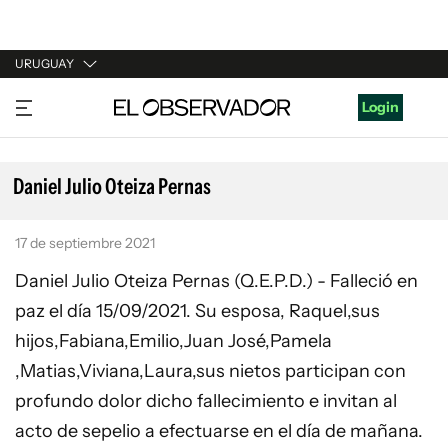
URUGUAY
URUGUAY
Login
ARGENTINA
ESPAÑA
Daniel Julio Oteiza Pernas
ESTADOS UNIDOS
17 de septiembre 2021
Daniel Julio Oteiza Pernas (Q.E.P.D.) - Falleció en
paz el día 15/09/2021. Su esposa, Raquel,sus
hijos,Fabiana,Emilio,Juan José,Pamela
,Matias,Viviana,Laura,sus nietos participan con
profundo dolor dicho fallecimiento e invitan al
acto de sepelio a efectuarse en el día de mañana.