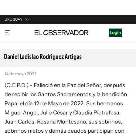
URUGUAY
URUGUAY
Login
ARGENTINA
ESPAÑA
Daniel Ladislao Rodriguez Artigas
ESTADOS UNIDOS
14 de mayo 2022
(Q.E.P.D.) - Falleció en la Paz del Señor, después
de recibir los Santos Sacramentos y la bendición
Papal el día 12 de Mayo de 2022. Sus hermanos
Miguel Angel, Julio César y Claudia Pietrafesa;
Juan Carlos, Rosana Montesano, sus sobrinos,
sobrinos nietos y demás deudos participan con