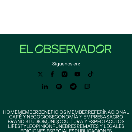
Siguenos en:
HOME
MEMBER
BENEFICIOS MEMBER
REFERÍ
NACIONAL
CAFÉ Y NEGOCIOS
ECONOMÍA Y EMPRESAS
AGRO
BRAND STUDIO
MUNDO
CULTURA Y ESPECTÁCULOS
LIFESTYLE
OPINIÓN
FÚNEBRES
REMATES Y LEGALES
EDICIONES ESPECIALES
PUBLICACIONES