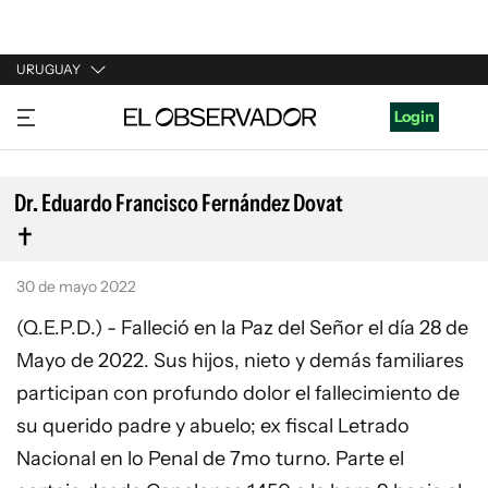
URUGUAY
URUGUAY
Login
ARGENTINA
ESPAÑA
Dr. Eduardo Francisco Fernández Dovat
ESTADOS UNIDOS
30 de mayo 2022
(Q.E.P.D.) - Falleció en la Paz del Señor el día 28 de
Mayo de 2022. Sus hijos, nieto y demás familiares
participan con profundo dolor el fallecimiento de
su querido padre y abuelo; ex fiscal Letrado
Nacional en lo Penal de 7mo turno. Parte el