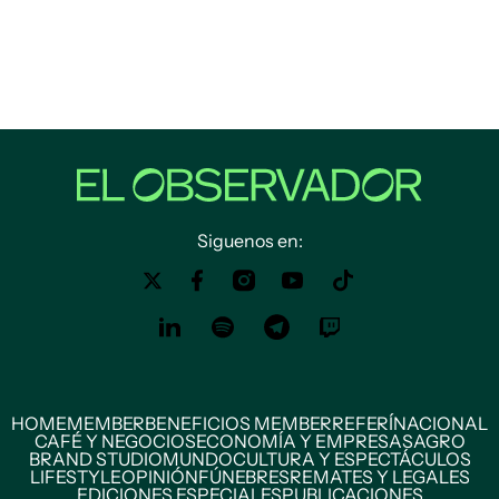
Siguenos en:
HOME
MEMBER
BENEFICIOS MEMBER
REFERÍ
NACIONAL
CAFÉ Y NEGOCIOS
ECONOMÍA Y EMPRESAS
AGRO
BRAND STUDIO
MUNDO
CULTURA Y ESPECTÁCULOS
LIFESTYLE
OPINIÓN
FÚNEBRES
REMATES Y LEGALES
EDICIONES ESPECIALES
PUBLICACIONES