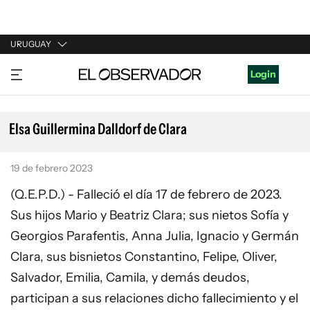
URUGUAY
URUGUAY
Login
ARGENTINA
ESPAÑA
Elsa Guillermina Dalldorf de Clara
ESTADOS UNIDOS
19 de febrero 2023
(Q.E.P.D.) - Falleció el día 17 de febrero de 2023.
Sus hijos Mario y Beatriz Clara; sus nietos Sofía y
Georgios Parafentis, Anna Julia, Ignacio y Germán
Clara, sus bisnietos Constantino, Felipe, Oliver,
Salvador, Emilia, Camila, y demás deudos,
participan a sus relaciones dicho fallecimiento y el