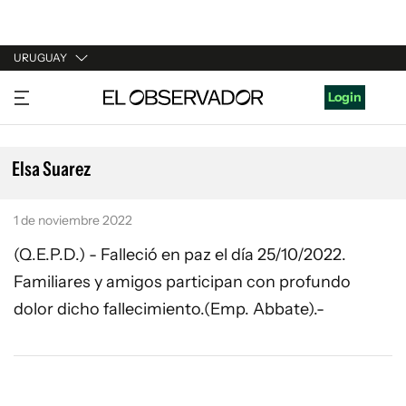
URUGUAY
URUGUAY
Login
ARGENTINA
ESPAÑA
Elsa Suarez
ESTADOS UNIDOS
1 de noviembre 2022
(Q.E.P.D.) - Falleció en paz el día 25/10/2022.
Familiares y amigos participan con profundo
dolor dicho fallecimiento.(Emp. Abbate).-