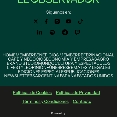
Siguenos en:
HOME
MEMBER
BENEFICIOS MEMBER
REFERÍ
NACIONAL
CAFÉ Y NEGOCIOS
ECONOMÍA Y EMPRESAS
AGRO
BRAND STUDIO
MUNDO
CULTURA Y ESPECTÁCULOS
LIFESTYLE
OPINIÓN
FÚNEBRES
REMATES Y LEGALES
EDICIONES ESPECIALES
PUBLICACIONES
NEWSLETTERS
ARGENTINA
ESPAÑA
ESTADOS UNIDOS
Políticas de Cookies
Políticas de Privacidad
Términos y Condiciones
Contacto