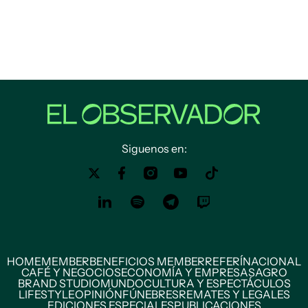
Siguenos en:
HOME
MEMBER
BENEFICIOS MEMBER
REFERÍ
NACIONAL
CAFÉ Y NEGOCIOS
ECONOMÍA Y EMPRESAS
AGRO
BRAND STUDIO
MUNDO
CULTURA Y ESPECTÁCULOS
LIFESTYLE
OPINIÓN
FÚNEBRES
REMATES Y LEGALES
EDICIONES ESPECIALES
PUBLICACIONES