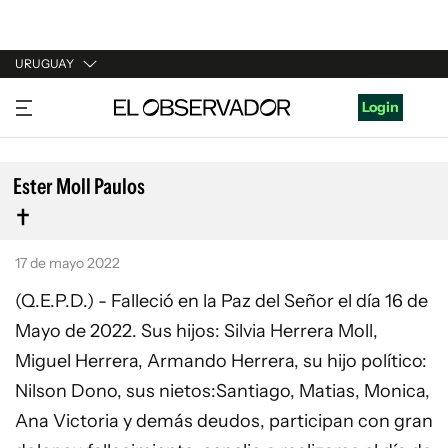
URUGUAY
URUGUAY
Login
ARGENTINA
ESPAÑA
Ester Moll Paulos
ESTADOS UNIDOS
17 de mayo 2022
(Q.E.P.D.) - Falleció en la Paz del Señor el día 16 de
Mayo de 2022. Sus hijos: Silvia Herrera Moll,
Miguel Herrera, Armando Herrera, su hijo político:
Nilson Dono, sus nietos:Santiago, Matias, Monica,
Ana Victoria y demás deudos, participan con gran