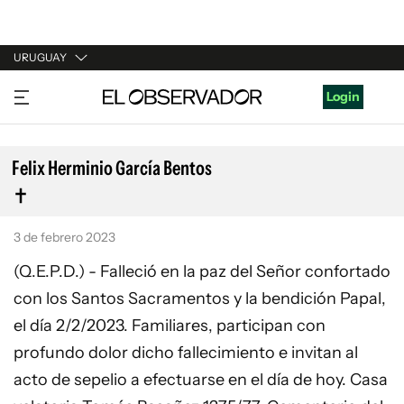
URUGUAY
URUGUAY
Login
ARGENTINA
ESPAÑA
Felix Herminio García Bentos
ESTADOS UNIDOS
3 de febrero 2023
(Q.E.P.D.) - Falleció en la paz del Señor confortado
con los Santos Sacramentos y la bendición Papal,
el día 2/2/2023. Familiares, participan con
profundo dolor dicho fallecimiento e invitan al
acto de sepelio a efectuarse en el día de hoy. Casa