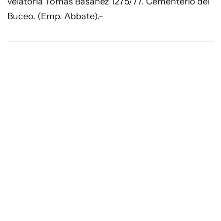
velatoria Tomás Basañez 1275/77. Cementerio del
Buceo. (Emp. Abbate).-