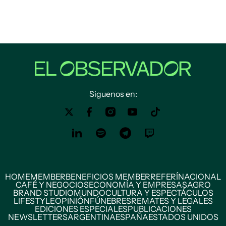
Siguenos en:
HOME
MEMBER
BENEFICIOS MEMBER
REFERÍ
NACIONAL
CAFÉ Y NEGOCIOS
ECONOMÍA Y EMPRESAS
AGRO
BRAND STUDIO
MUNDO
CULTURA Y ESPECTÁCULOS
LIFESTYLE
OPINIÓN
FÚNEBRES
REMATES Y LEGALES
EDICIONES ESPECIALES
PUBLICACIONES
NEWSLETTERS
ARGENTINA
ESPAÑA
ESTADOS UNIDOS