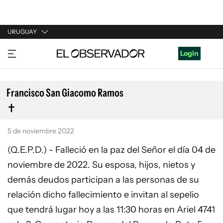
URUGUAY
URUGUAY
Login
ARGENTINA
ESPAÑA
Francisco San Giacomo Ramos
ESTADOS UNIDOS
5 de noviembre 2022
(Q.E.P.D.) - Falleció en la paz del Señor el día 04 de
noviembre de 2022. Su esposa, hijos, nietos y
demás deudos participan a las personas de su
relación dicho fallecimiento e invitan al sepelio
que tendrá lugar hoy a las 11:30 horas en Ariel 4741