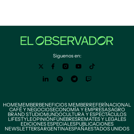
Siguenos en:
HOME
MEMBER
BENEFICIOS MEMBER
REFERÍ
NACIONAL
CAFÉ Y NEGOCIOS
ECONOMÍA Y EMPRESAS
AGRO
BRAND STUDIO
MUNDO
CULTURA Y ESPECTÁCULOS
LIFESTYLE
OPINIÓN
FÚNEBRES
REMATES Y LEGALES
EDICIONES ESPECIALES
PUBLICACIONES
NEWSLETTERS
ARGENTINA
ESPAÑA
ESTADOS UNIDOS