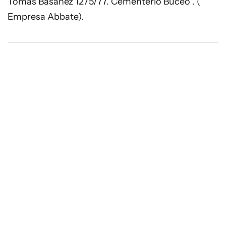
Tomas Basañez 1275/77. Cementerio Buceo . (
Empresa Abbate).