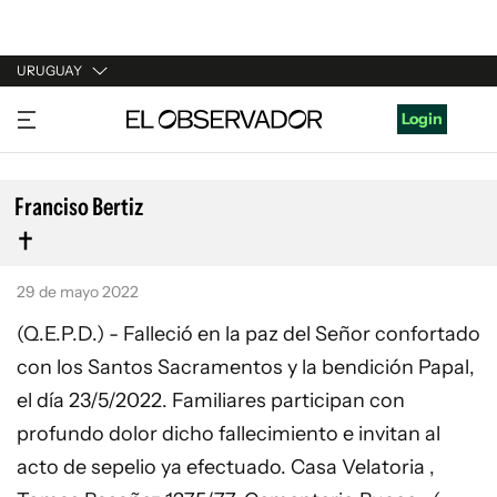
URUGUAY
URUGUAY
Login
ARGENTINA
ESPAÑA
Franciso Bertiz
ESTADOS UNIDOS
29 de mayo 2022
(Q.E.P.D.) - Falleció en la paz del Señor confortado
con los Santos Sacramentos y la bendición Papal,
el día 23/5/2022. Familiares participan con
profundo dolor dicho fallecimiento e invitan al
acto de sepelio ya efectuado. Casa Velatoria ,