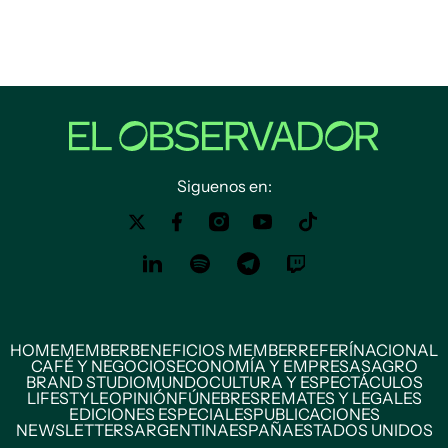
Siguenos en:
HOME
MEMBER
BENEFICIOS MEMBER
REFERÍ
NACIONAL
CAFÉ Y NEGOCIOS
ECONOMÍA Y EMPRESAS
AGRO
BRAND STUDIO
MUNDO
CULTURA Y ESPECTÁCULOS
LIFESTYLE
OPINIÓN
FÚNEBRES
REMATES Y LEGALES
EDICIONES ESPECIALES
PUBLICACIONES
NEWSLETTERS
ARGENTINA
ESPAÑA
ESTADOS UNIDOS