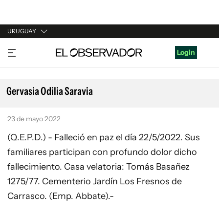
URUGUAY
URUGUAY
Login
ARGENTINA
ESPAÑA
Gervasia Odilia Saravia
ESTADOS UNIDOS
23 de mayo 2022
(Q.E.P.D.) - Falleció en paz el día 22/5/2022. Sus
familiares participan con profundo dolor dicho
fallecimiento. Casa velatoria: Tomás Basañez
1275/77. Cementerio Jardín Los Fresnos de
Carrasco. (Emp. Abbate).-