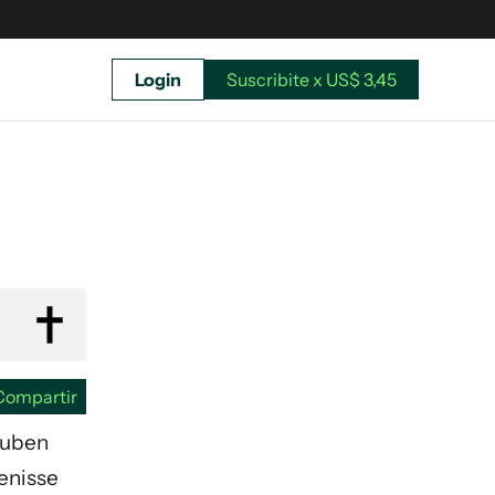
Login
Suscribite x US$ 3,45
uscríbete ahora a El Observador y elegí hasta
donde llegar.
Compartir
 Ruben
Denisse
Suscribite x US$ 3,45