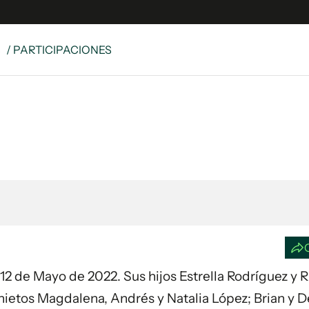
S
/ PARTICIPACIONES
e
S
n
es
Siguenos en:
 y Legales
es especiales
ciones
ters
ina
 Unidos
ía 12 de Mayo de 2022. Sus hijos Estrella Rodríguez y
nietos Magdalena, Andrés y Natalia López; Brian y 