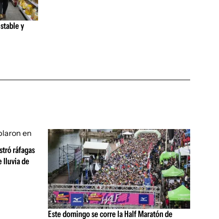
stable y
tró ráfagas
 lluvia de
Este domingo se corre la Half Maratón de