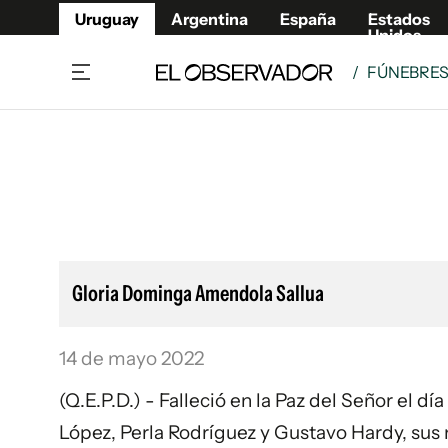
Uruguay
Argentina
España
Estados
Unidos
/
FÚNEBRE
Home
Lifestyl
Member
Opinió
Beneficios Member
Fúnebr
Referí
Remates
11°C
Sábado:
Ahora en:
Montevideo
Nacional
Mín
7°
Máx
Edicion
11°
Cielo Claro
Café y Negocios
Publica
Gloria Dominga Amendola Sallua
Economía y Empresas
Newslet
Agro
Argent
14 de mayo 2022
Brand Studio
España
Mundo
Estados
(Q.E.P.D.) - Falleció en la Paz del Señor el d
Cultura y Espectáculos
López, Perla Rodríguez y Gustavo Hardy, sus 