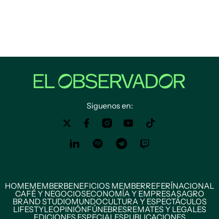
Siguenos en:
HOME
MEMBER
BENEFICIOS MEMBER
REFERÍ
NACIONAL
CAFÉ Y NEGOCIOS
ECONOMÍA Y EMPRESAS
AGRO
BRAND STUDIO
MUNDO
CULTURA Y ESPECTÁCULOS
LIFESTYLE
OPINIÓN
FÚNEBRES
REMATES Y LEGALES
EDICIONES ESPECIALES
PUBLICACIONES