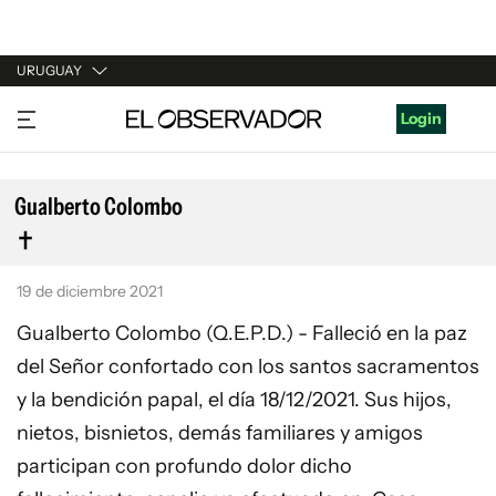
URUGUAY
URUGUAY
Login
ARGENTINA
ESPAÑA
Gualberto Colombo
ESTADOS UNIDOS
19 de diciembre 2021
Gualberto Colombo (Q.E.P.D.) - Falleció en la paz
del Señor confortado con los santos sacramentos
y la bendición papal, el día 18/12/2021. Sus hijos,
nietos, bisnietos, demás familiares y amigos
participan con profundo dolor dicho